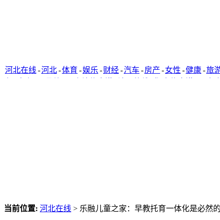
河北在线
-
河北
-
体育
-
娱乐
-
财经
-
汽车
-
房产
-
女性
-
健康
-
旅
窗
-
唐山网
-
承德网
-
廊坊信息港
-
沧州热线
-
衡水信息港
-
石家
当前位置:
河北在线
> 乐融儿童之家：早教托育一体化是必然