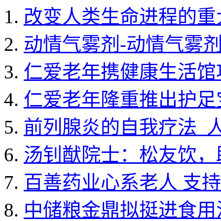
改变人类生命进程的重
动情气雾剂-动情气雾
仁爱老年携健康生活馆
仁爱老年隆重推出护足
前列腺炎的自我疗法_
汤钊猷院士：松友饮，
百善药业心系老人 支
中储粮金鼎拟挺进食用