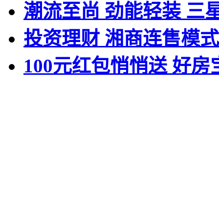
潮流至尚 劲能轻装 三星全
投资理财 湘商连售模
100元红包悄悄送 好