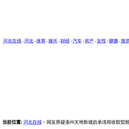
河北在线
-
河北
-
体育
-
娱乐
-
财经
-
汽车
-
房产
-
女性
-
健康
-
旅
窗
-
唐山网
-
承德网
-
廊坊信息港
-
沧州热线
-
衡水信息港
-
石家
当前位置:
河北在线
> 网友质疑涿州天地新城启承违规收取契