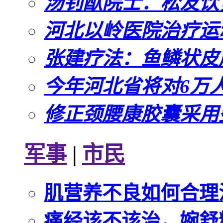
汤钊猷院士：松友饮
河北以岭医院治疗运
张建疗法：鱼鳞状皮
今年河北省将对6万
修正颈腰康胶囊采用
军事
|
市民
肌营养不良如何合理
痛经该不该治，婉舒