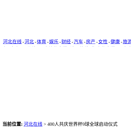
河北在线
-
河北
-
体育
-
娱乐
-
财经
-
汽车
-
房产
-
女性
-
健康
-
旅
窗
-
唐山网
-
承德网
-
廊坊信息港
-
沧州热线
-
衡水信息港
-
石家
当前位置:
河北在线
> 400人共庆世界杯9球全球启动仪式