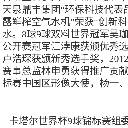
天泉鼎丰集团“环保科技代表
露鲜榨空气水机”荣获“创新
水。8球9球双料世界冠军吴珈庆
公开赛冠军江浡康获颁优秀选
卢浩琛获颁新秀选手奖，2012
赛事总监林申勇获得推广贡献
标赛中国区形像大使，杨一
卡塔尔世界杯9球锦标赛组