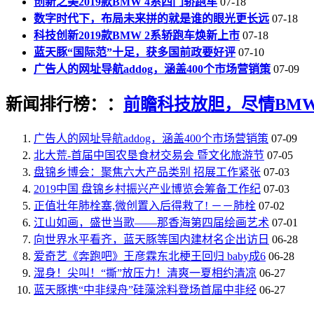
创新之美2019款BMW 4系四门轿跑车
07-18
数字时代下，布局未来拼的就是谁的眼光更长远
07-18
科技创新2019款BMW 2系轿跑车焕新上市
07-18
蓝天豚“国际范”十足，获多国前政要好评
07-10
广告人的网址导航addog，涵盖400个市场营销策
07-09
新闻排行榜：：
前瞻科技放胆，尽情BMW
广告人的网址导航addog，涵盖400个市场营销策
07-09
北大荒-首届中国农垦食材交易会 暨文化旅游节
07-05
盘锦乡博会：聚焦六大产品类别 招展工作紧张
07-03
2019中国 盘锦乡村振兴产业博览会筹备工作纪
07-03
正值壮年肺栓塞,微创置入后得救了! －－肺栓
07-02
江山如画，盛世当歌——那香海第四届绘画艺术
07-01
向世界水平看齐，蓝天豚等国内建材名企出访日
06-28
爱奇艺《奔跑吧》王彦霖东北梗王回归 baby成6
06-28
湿身！尖叫！“撕”放压力！清爽一夏相约清凉
06-27
蓝天豚携“中非绿舟”硅藻涂料登场首届中非经
06-27