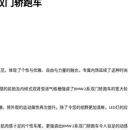
双门轿跑车
风范，体现了个性与优雅、自由与力量的融合。专属内饰延续了这种时尚
感的前脸及内倾式双肾型进气格栅强调了
系双门轿跑车的宽大轮
BMW 2
栅，将外观的运动属性再次提升。除了令您的视野更加清晰，
灯的应
LED
了肌肉感十足的个性车尾，更强调出
系双门轿跑车令人驻足的动感
BMW 2