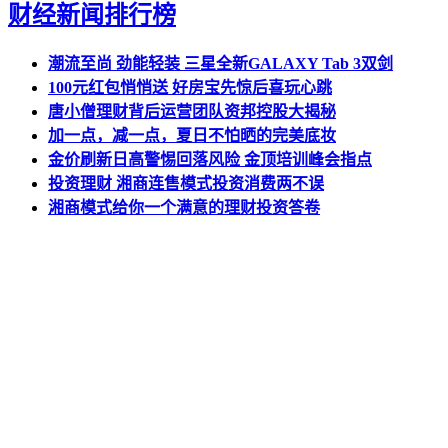
财经新闻排行榜
潮流至尚 劲能轻装 三星全新GALAXY Tab 3双剑
100元红包悄悄送 好房宝先惊后喜玩心跳
唐小僧理财背后运营团队资邦控股大揭秘
加一点，减一点，夏日不怕晒的完美底妆
金价刷新日高警惕回落风险 金顶培训峰会指点
投资理财 湘商连售模式投资消费两不误
湘商模式给你一个满意的理财投资答卷