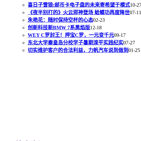
喜日子雪狼:邮币卡电子盘的未来寄希望于模式
10-2
《夜半别打的》火云邪神登场 蛤蟆功再度降世
07-1
朱艳花：随时保持空杯的心态
02-23
创新科技新BMW 7系黑焰版
12-18
WEY C罗封王！押宝C罗，一元变千元
09-17
东北大学秦皇岛分校学子暑期滦平实践纪实
07-27
切实维护客户的合法利益，力帆汽车说到做到
01-25