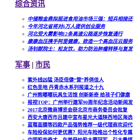
综合资讯
中储粮金鼎拟挺进食用油市场三强：短兵相接还
今年河北省将对6万人提供创业服务
河北受大雾影响12条高速公路逐步恢复通行
康康血压携手阿里健康，欲造一个高血压云服务
汤钊猷院士：松友饮，助力防治肿瘤转移与复发
军事
|
市民
紫外线凶猛 汤臣倍健“营”养俏佳人
红色圣地 丹青赤水系列报道之十九
广州熊嘟嘟玩具生活馆 创新新奇 给孩子们健康
报视TOP：广州举行建军90周年纪念活动新闻发
2017北京微商博览会获北京市商务委员会批复
西安大唐西市吕建中宣布星光大道陕西地区海选
蓝莓面膜等四款产品强势推荐一级代理商欢迎代
车险投保如何更优惠？阳光车险推出个性化专属
中国股市奇才，在美获炒股大赛冠军，引大量媒