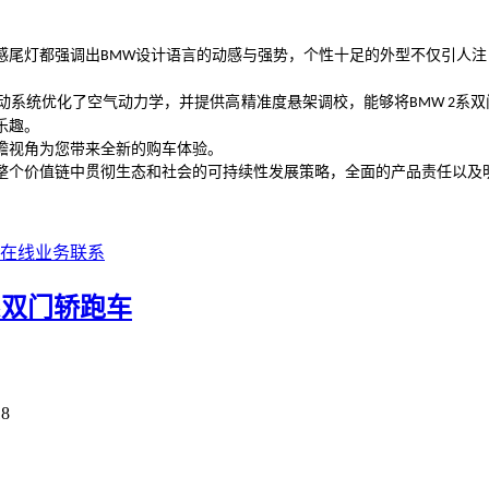
感尾灯都强调出
设计语言的动感与强势，个性十足的外型不仅引人注
BMW
动系统优化了空气动力学，并提供高精准度悬架调校，能够将
系双
BMW 2
乐趣。
瞻视角为您带来全新的购车体验。
整个价值链中贯彻生态和社会的可持续性发展策略，全面的产品责任以及
系双门轿跑车
18