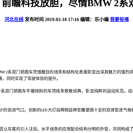
前瞻科技放胆，尽情BMW 2系
河北在线
发布时间 2019-03-18 17:16 编辑：乐小编
我要投搞
系双门轿跑车凭借醒目的线条和结构化表面彰显出深具魅力的强烈
MW 2
境，同时实现了驾驶体验的提升。
系双门轿跑车平缓倾斜的车顶线条致敬经典，彰显纯粹的运动风范。动
2
计的前进气口。创新的
大灯自两侧延伸至雕塑感十足的双肾型进气格
LED
否认车尾的引人注目。水平线条的应用配合结构分明的外型，共同构成