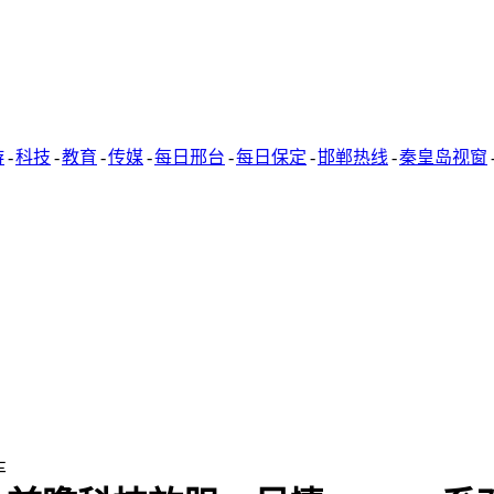
游
-
科技
-
教育
-
传媒
-
每日邢台
-
每日保定
-
邯郸热线
-
秦皇岛视窗
车