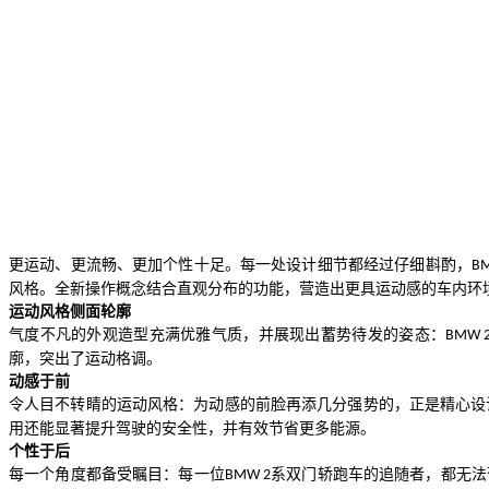
更运动、更流畅、更加个性十足。每一处设计细节都经过仔细斟酌，
B
风格。全新操作概念结合直观分布的功能，营造出更具运动感的车内环
运动风格侧面轮廓
气度不凡的外观造型充满优雅气质，并展现出蓄势待发的姿态：
BMW 
廓，突出了运动格调。
动感于前
令人目不转睛的运动风格：为动感的前脸再添几分强势的，正是精心设
用还能显著提升驾驶的安全性，并有效节省更多能源。
个性于后
每一个角度都备受瞩目：每一位
系双门轿跑车的追随者，都无法
BMW 2