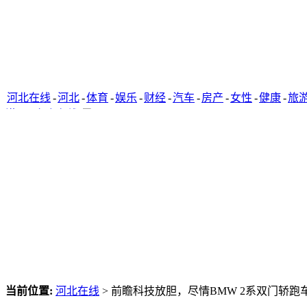
河北在线
-
河北
-
体育
-
娱乐
-
财经
-
汽车
-
房产
-
女性
-
健康
-
旅
港
-
石家庄在线
当前位置:
河北在线
> 前瞻科技放胆，尽情BMW 2系双门轿跑