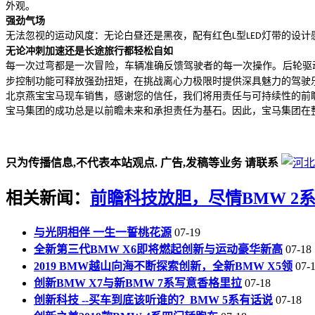
外观。
强劲气场
无法忽视的运动风度：无论白昼还是黑夜，配有红色
型
灯带的设计
L
LED
无论冲刺加速还是长途旅行都轻松自如
每一次过弯都是一次冒险，车辆准确反馈驾驶者的每一次操作。后轮驱
步控制功能可释放强劲扭矩，在挑战离心力极限时提供深具魅力的驾驶
北京燕宝宝马现车销售，感谢您的信任，我们将用责任与可持续性的前
宝马集团的成功总是以前瞻未来和承担责任为基石。因此，宝马集团在
只为传播信息,不代表本站观点. 广告,发稿等业务 请联系
相关新闻：
前瞻科技放胆，尽情BMW 2
与光阴相伴 一生一誓桃花源
07-19
全新第三代BMW X6即将燃起创新与运动豪华新高
07-18
2019 BMW越山向海不断探索创新，全新BMW X5领
07-
创新BMW X7与新BMW 7系写意香格里拉
07-18
创新科技 --买车到底该听谁的？BMW 5系有话说
07-18