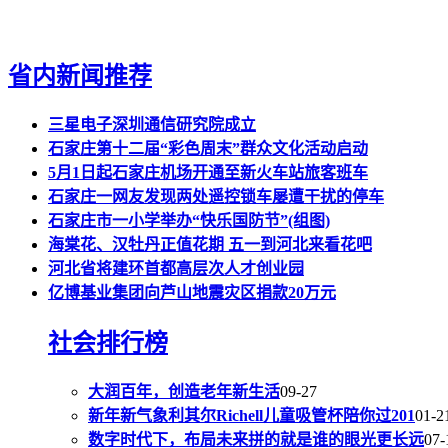
省内新闻推荐
三星电子深圳通信研究院成立
石家庄第十二届“彩色周末”群众文化活动启动
5月1日起石家庄机场开通至新火车站旅客班车
石家庄一网友发现两处遥控锁车屡遭干扰的停车
石家庄市一小学举办“快乐国防节”(组图)
海棠花、汉牡丹正值花期 五一到河北来看花吧
河北省将建环首都高层次人才创业园
亿博基业集团向芦山地震灾区捐款20万元
社会排行榜
大润百年，创造老年新生活
09-27
新年新气象利其尔Richell儿童吸管杯陪你过201
01-2
数字时代下，布局未来拼的就是谁的眼光更长远
07-