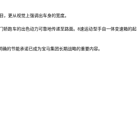
目，更从视觉上强调出车身的宽度。
门轿跑车的出色动力可靠地传递至路面。
速运动型手自一体变速箱的起
8
明确的节能承诺已成为宝马集团长期战略的重要内容。