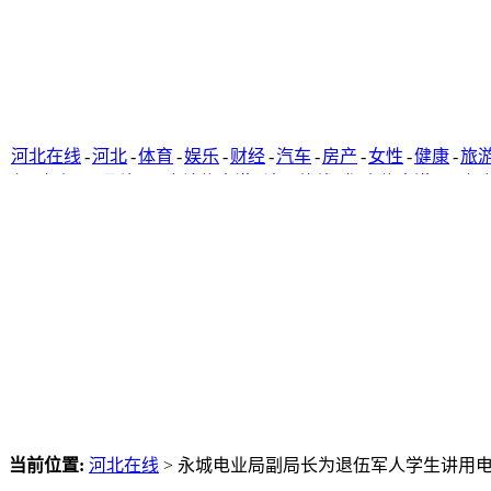
河北在线
-
河北
-
体育
-
娱乐
-
财经
-
汽车
-
房产
-
女性
-
健康
-
旅
窗
-
唐山网
-
承德网
-
廊坊信息港
-
沧州热线
-
衡水信息港
-
石家
当前位置:
河北在线
> 永城电业局副局长为退伍军人学生讲用