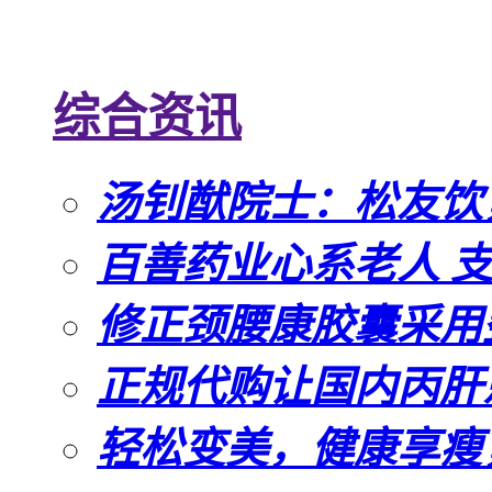
综合资讯
汤钊猷院士：松友饮
百善药业心系老人 
修正颈腰康胶囊采用
正规代购让国内丙肝
轻松变美，健康享瘦，