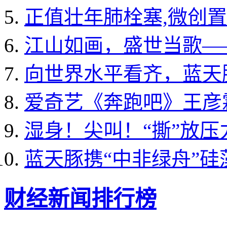
正值壮年肺栓塞,微创置
江山如画，盛世当歌—
向世界水平看齐，蓝天
爱奇艺《奔跑吧》王彦霖
湿身！尖叫！“撕”放
蓝天豚携“中非绿舟”
财经新闻排行榜