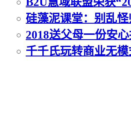
B2U慧域联盟荣获“
硅藻泥课堂：别乱怪
2018送父母一份安
千千氏玩转商业无模