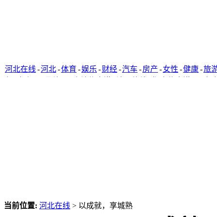
河北在线
-
河北
-
体育
-
娱乐
-
财经
-
汽车
-
房产
-
女性
-
健康
-
旅
窗
-
唐山网
-
承德网
-
廊坊信息港
-
沧州热线
-
衡水信息港
-
石家
当前位置:
河北在线
> 以成就，享城熟