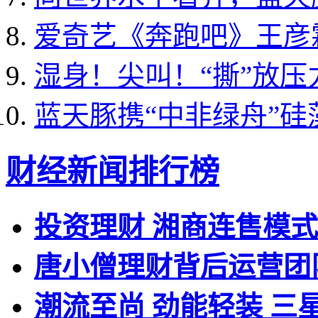
爱奇艺《奔跑吧》王彦霖
湿身！尖叫！“撕”放
蓝天豚携“中非绿舟”
财经新闻排行榜
投资理财 湘商连售模
唐小僧理财背后运营团
潮流至尚 劲能轻装 三星全