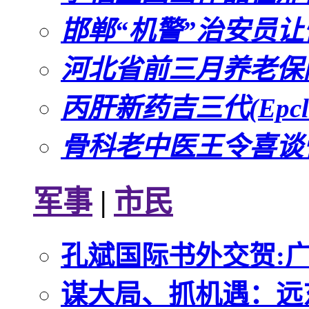
邯郸“机警”治安员
河北省前三月养老保险
丙肝新药吉三代(Epcl
骨科老中医王令喜谈
军事
|
市民
孔斌国际书外交贺:
谋大局、抓机遇：远