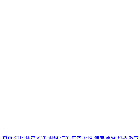
首页
-
河北
-
体育
-
娱乐
-
财经
-
汽车
-
房产
-
女性
-
健康
-
旅游
-
科技
-
教育