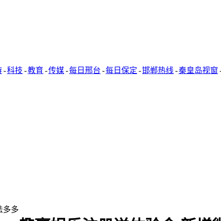
游
-
科技
-
教育
-
传媒
-
每日邢台
-
每日保定
-
邯郸热线
-
秦皇岛视窗
法多多