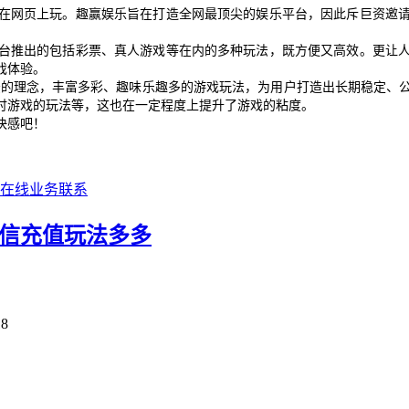
在网页上玩。趣赢娱乐旨在打造全网最顶尖的娱乐平台，因此斥巨资邀
台推出的包括彩票、真人游戏等在内的多种玩法，既方便又高效。更让
戏体验。
法的理念，丰富多彩、趣味乐趣多的游戏玩法，为用户打造出长期稳定、
讨游戏的玩法等，这也在一定程度上提升了游戏的粘度。
快感吧！
微信充值玩法多多
18