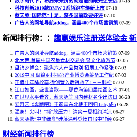
数字时代下，布局未来拼的就是谁的眼光更长远
07-18
科技创新2019款BMW 2系轿跑车焕新上市
07-18
蓝天豚“国际范”十足，获多国前政要好评
07-10
广告人的网址导航addog，涵盖400个市场营销策
07-09
新闻排行榜：：
趣赢娱乐注册送体验金 
广告人的网址导航addog，涵盖400个市场营销策
07-09
北大荒-首届中国农垦食材交易会 暨文化旅游节
07-05
盘锦乡博会：聚焦六大产品类别 招展工作紧张
07-03
2019中国 盘锦乡村振兴产业博览会筹备工作纪
07-03
正值壮年肺栓塞,微创置入后得救了! －－肺栓
07-02
江山如画，盛世当歌——那香海第四届绘画艺术
07-01
向世界水平看齐，蓝天豚等国内建材名企出访日
06-28
爱奇艺《奔跑吧》王彦霖东北梗王回归 baby成6
06-28
湿身！尖叫！“撕”放压力！清爽一夏相约清凉
06-27
蓝天豚携“中非绿舟”硅藻涂料登场首届中非经
06-27
财经新闻排行榜