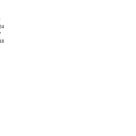
1
0
24
7
18