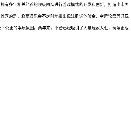
请拥有多年相关经验的顶级团队进行游戏模式的开发和创新，打造出市面
人惊喜的是，趣赢娱乐会不定时地推出像注册送体验金、幸运轮盘等好玩
公平公正的娱乐氛围。两年来，平台已经吸引了大量玩家入驻，玩法更成